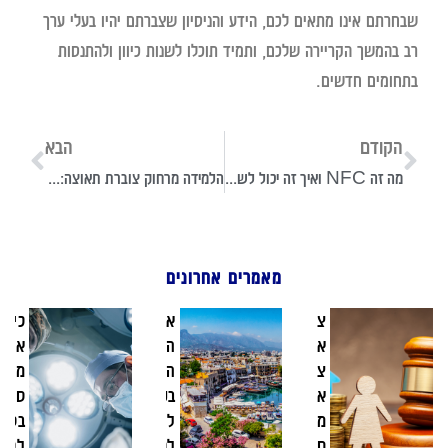
שבחרתם אינו מתאים לכם, הידע והניסיון שצברתם יהיו בעלי ערך
רב בהמשך הקריירה שלכם, ותמיד תוכלו לשנות כיוון ולהתנסות
בתחומים חדשים.
הקודם
הבא
מה זה NFC ואיך זה יכול לשדרג את החיים שלכם?
הלמידה מרחוק צוברת תאוצה: מה הופך אותה לאופציה כל כך פופולרית?
מאמרים אחרונים
צעד
אבנר
כירורגי
אחר
הייזלר על
אורולוג
צעד:
השקעות
מה זה
איך
בקפריסין
סקירה
מנהלים
ליוצאים
בסיסית
חלוקת
לרילוקיישן
לסטודנ