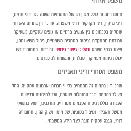
משפט אזרחי
תחום רחב זה כולל מגוון רב של התמחויות משנה כגון דיני חוזים,
דיני נזיקין, דיני מקרקעין ודיני משפחה. עורכי דין בתחום האזרחי
עוסקים בסכסוכים בין אנשים פרטיים או גופים עסקיים, כשעיקר
עבודתם מתמקדת בניסוח מסמכים משפטיים, ניהול משא ומתן,
וייצוג בבתי משפט
ובהליכי גישור גירושין
ובוררות. התחום דורש
יכולת ניתוח מעמיקה, סבלנות, ותשומת לב לפרטים.
משפט מסחרי ודיני תאגידים
עורכי דין בתחום זה מתמחים בליווי חברות וארגונים עסקיים, החל
משלב ההקמה, דרך התנהלות שוטפת, ועד למיזוגים ורכישות.
העבודה כוללת ניסוח הסכמים מסחריים מורכבים, ייעוץ בנושאי
ממשל תאגידי, וטיפול בסוגיות של מימון ושוק ההון. תחום זה
דורש הבנה עסקית טובה לצד הידע המשפטי.