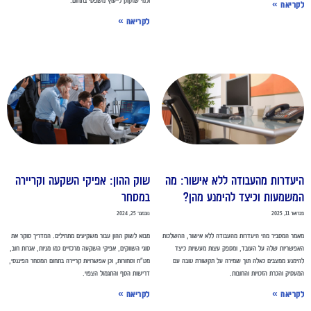
קריאה »
לקריאה »
יעדרות מהעבודה ללא אישור: מה
שוק ההון: אפיקי השקעה וקריירה
משמעות וכיצד להימנע מהן?
במסחר
אר 11, 2025
נובמבר 25, 2024
מר המסביר מהי היעדרות מהעבודה ללא אישור, ההשלכות
מבוא לשוק ההון עבור משקיעים מתחילים. המדריך סוקר את
פשריות שלה על העובד, ומספק עצות מעשיות כיצד
סוגי השווקים, אפיקי השקעה מרכזיים כמו מניות, אגרות חוב,
ימנע ממצבים כאלה תוך שמירה על תקשורת טובה עם
מט"ח וסחורות, וכן אפשרויות קריירה בתחום המסחר הפיננסי,
עסיק והכרת הזכויות והחובות.
דרישות הסף והתגמול הצפוי.
קריאה »
לקריאה »