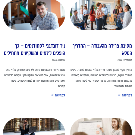
סיבת פרידה מהעבודה – המדריך
ניר דובדבני לסטודנטים – כך
מלא
הופכים ליזמים ומשקיעים מתחילים
מבר 9, 2024
אוגוסט 1, 2024
ריך מקיף לתכנון מסיבת פרידה בלתי נשכחת לעובד. טיפים
עולם היזמות וההשקעות נתפס לא פעם כמרוחק ובלתי נגיש
חירת מיקום, רעיונות לפעילויות מגבשות, והמלצות לנאומים
עבור סטודנטים, אבל המציאות רחוקה מכך. תקופת הלימודים
גשים ומתנות מיוחדות. כל מה שצריך כדי ליצור אירוע
האקדמיים היא הזדמנות ייחודית לפתח כישורים, ליצור
שלם ומשמעותי.
קשרים
קריאה »
לקריאה »