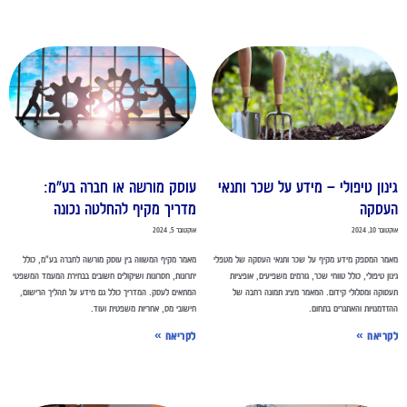
ינון טיפולי – מידע על שכר ותנאי
עוסק מורשה או חברה בע"מ:
עסקה
מדריך מקיף להחלטה נכונה
ובר 10, 2024
אוקטובר 5, 2024
מר המספק מידע מקיף על שכר ותנאי העסקה של מטפלי
מאמר מקיף המשווה בין עוסק מורשה לחברה בע"מ, כולל
נון טיפולי, כולל טווחי שכר, גורמים משפיעים, אופציות
יתרונות, חסרונות ושיקולים חשובים בבחירת המעמד המשפטי
סוקה ומסלולי קידום. המאמר מציג תמונה רחבה של
המתאים לעסק. המדריך כולל גם מידע על תהליך הרישום,
זדמנויות והאתגרים בתחום.
חישובי מס, אחריות משפטית ועוד.
קריאה »
לקריאה »