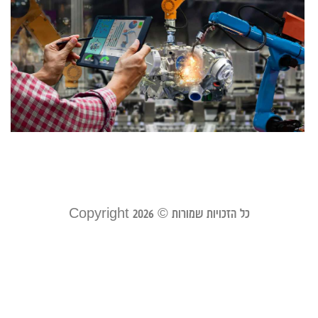
ה
מ
מ
ל
מ
ו
יוני 3
קר
כל הזכויות שמורות © Copyright 2026