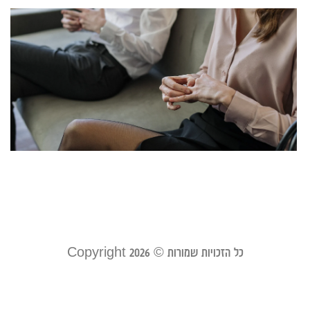
ג
ב
ב
ה
–
א
מ
ע
מרץ 
קר
כל הזכויות שמורות © Copyright 2026