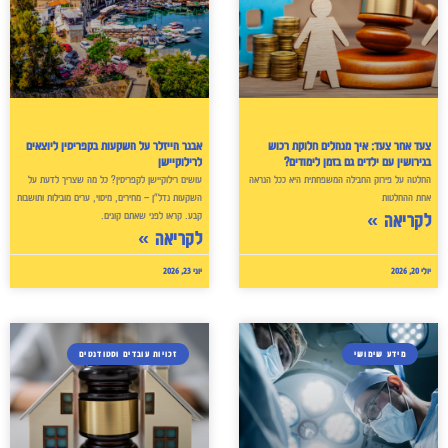
צעד אחר צעד: איך מנהלים חלוקת רכוש
אבנר הייזלר על השקעות בקפריסין ליוצאים
בגירושין עם ילדים גם בזמן לימודים?
לרילוקיישן
החלטה על פירוק החבילה המשפחתית היא ככל הנראה
עושים רילוקיישן לקפריסין? כל מה שצריך לדעת על
אחת ההחלטות
השקעות נדל"ן – מחירים, מיסוי, ערים מובילות ותושבות
קבע. קראו לפני שאתם קונים.
לקריאה »
לקריאה »
יולי 20, 2026
יוני 23, 2026
מידע שימושי
זכויות עובדים וסטודנטים