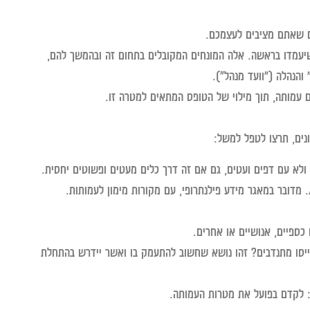
ם שאתם מציבים לעצמכם.
עמדו בראשה. אלה המונחים המקובלים בתחום זה ובהמשך להם,
והנהלה ("וועד מנהל”).
עמותה, תוך מילוי של הטופס המתאים למטרה זו.
נים, תרצו לטפל למשל:
לא עם דפים ועטים, גם אם זה דרך כלים מעטים ופשוטים יחסית.
כלי עזר מומלץ בהקשר זה הוא Fundbase של חברת Atlas. מדובר במאגר מידע פילנתרופי, עם מקורות מימון לעמותות.
כספיים, אנושיים או אחרים.
יסו מתנדבים? זהו נושא שחשוב להתעמק בו ואשר יידרש בהתחלת
 לקדם בפועל את מטרות העמותה.