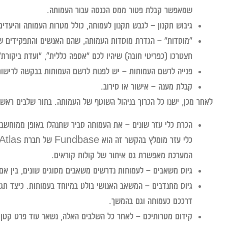
שמאפשר קבלת פטור ממס הכנסה עבור העמותה.
גיבוש תקנון
– לגבש תקנון לעמותה, כולל מטרות העמותה והיעדי
"מוסדות"
– הגדרת מוסדות העמותה, שהם האנשים והתפקידים שי
תצטרכו (כפריטי חובה) שיהיו לכם "אספה כללית”, "ועדת ביקורת" 
פנייה לרשם העמותות
– יש לפנות לרשם העמותות בבקשה לרישום 
קבלת מענה
– אישור או סירוב.
לאחר מכן, ישנו כל הכרוך בניהול השוטף של העמותה. בתור שלבים ראשו
הכרת כלי עזר שונים
– את העמותה סביר שתנהלו באופן ממוחשב ו
המערכת מאפשרת גם איתור של קולות קוראים.
גיוס משאבים
– לעמותות נדרשים משאבים מסוגים שונים, בין אם 
גיוס מתנדבים
– המשאב האנושי בולט במיוחד בעמותות. כיצד תגי
דרככם כעמותה וגם בהמשך.
קידום מטרותיכם
– לאחר כל השלבים האלה, נשאר עוד פרט קטן: