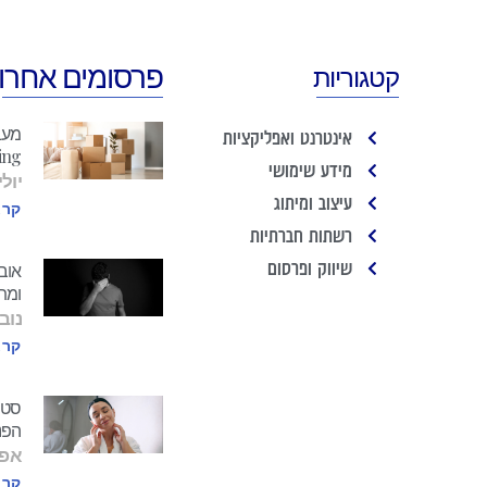
פרסומים אחרונ
קטגוריות
אינטרנט ואפליקציות
Packing זה
מידע שימושי
יולי 25, 22
עיצוב ומיתוג
קרא
רשתות חברתיות
שיווק ופרסום
אוב
ומתי
נובמבר
קרא
סטוד
הפנ
אפריל 
קרא