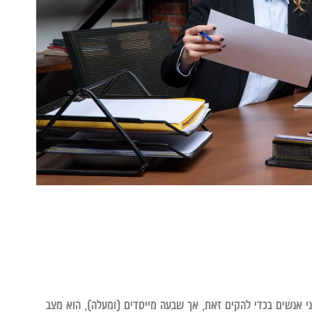
עמותה, יש להיות מעל גיל 18. די בשני אנשים בכדי להקים זאת, אך שבעה מייסדים (ומעלה), הוא מצב