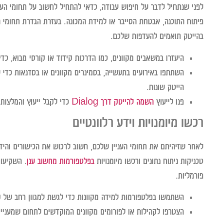
לפני שנתחיל לדבר על חיפוש עבודה, כדאי להתחיל לחשוב על תחומי הענ
פיתוח התוכנה, אבטחת הסייבר או למידת המכונה. בעזרת הגדרת תחומי ה
בהייטק תואמים להעדפות שלכם.
היעזרו במשאבים מקוונים, כמו הדרכות קידוד או קורסי מבוא, כדי
השתתפו באירועים בתעשייה, בסמינרים מקוונים או בסדנאות כדי 
הייטק שונות.
פנו לייעוץ
השמה להייטק דרך Dialog
כדי לקבל ייעוץ והמלצות
רכשו מיומנויות וידע רלוונטיים
לאחר שזיהיתם את תחומי העניין שלכם, חשוב לרכוש את הכישורים והיד
טכניקות ניתוח נתונים ורכשו מיומנויות
בפלטפורמות מחשוב ענן
. השקיעו 
פורמליות.
השתמשו בפלטפורמות למידה מקוונות כדי לגשת למגוון רחב של קו
הצטרפו לקהילות או לפורומים מקוונים המוקדשים לתחום שמעניין