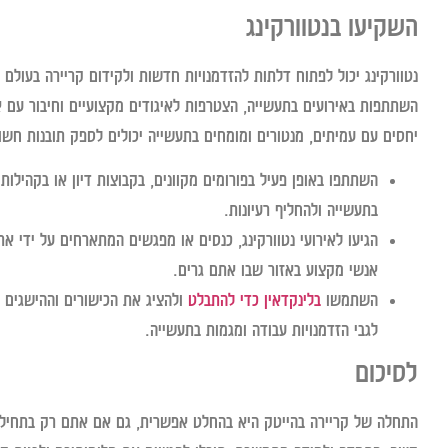
השקיעו בנטוורקינג
נטוורקינג יכול לפתוח דלתות להזדמנויות חדשות ולקידום קריירה בעול
השתתפות באירועים בתעשייה, הצטרפות לאיגודים מקצועיים וחיבור עם א
יחסים עם עמיתים, מנטורים ומומחים בתעשייה יכולים לספק תובנות חשובו
השתתפו באופן פעיל בפורומים מקוונים, בקבוצות דיון או בקהילו
בתעשייה ולהחליף רעיונות.
הגיעו לאירועי נטוורקינג, כנסים או מפגשים המתארחים על ידי אר
אנשי מקצוע באזור שבו אתם גרים.
השתמשו
בלינקדאין כדי להתבלט
ולהציג את הכישורים וההישגים 
לגבי הזדמנויות עבודה ומגמות בתעשייה.
לסיכום
התחלה של קריירה בהייטק היא בהחלט אפשרית, גם אם אתם רק בתחילת