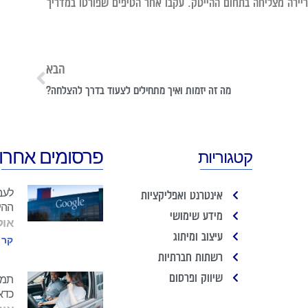
יירה מצליחה בתחום ההייטק. עקבו אחר הטיפים שפורטו במדריך
הבא
מה זה יזמות ואיך מתחילים לצעוד בדרך להצלחה?
פרסומים אחרונ
קטגוריות
לעב
אינטרנט ואפליקציות
ההי
מידע שימושי
אוקטו
עיצוב ומיתוג
קרא
רשתות חברתיות
שיווק ופרסום
תמרו
כדא