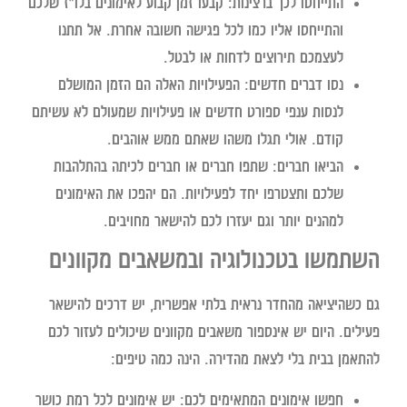
התייחסו לכך ברצינות:
קבעו זמן קבוע לאימונים בלו"ז שלכם
והתייחסו אליו כמו לכל פגישה חשובה אחרת. אל תתנו
לעצמכם תירוצים לדחות או לבטל.
נסו דברים חדשים:
הפעילויות האלה הם הזמן המושלם
לנסות ענפי ספורט חדשים או פעילויות שמעולם לא עשיתם
קודם. אולי תגלו משהו שאתם ממש אוהבים.
הביאו חברים:
שתפו חברים או חברים לכיתה בהתלהבות
שלכם ותצטרפו יחד לפעילויות. הם יהפכו את האימונים
למהנים יותר וגם יעזרו לכם להישאר מחויבים.
השתמשו בטכנולוגיה ובמשאבים מקוונים
גם כשהיציאה מהחדר נראית בלתי אפשרית, יש דרכים להישאר
פעילים. היום יש אינספור משאבים מקוונים שיכולים לעזור לכם
להתאמן בבית בלי לצאת מהדירה. הינה כמה טיפים:
חפשו אימונים המתאימים לכם:
יש אימונים לכל רמת כושר