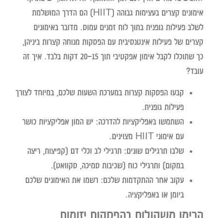
אימונים קצרים בעצימות גבוהה (HIIT) הם הדרך המושלמת
לשלב פעילות גופנית בתוך לוח זמנים עמוס. מדובר באימונים
קצרים של פעילות אינטנסיבית עם הפסקות מנוחה קצרות ביניהן,
כך שתוכלו לקבל אימון אפקטיבי תוך 15–20 דקות בלבד. איך זה
עובד?
קבעו הפסקות קצרות
במערכת השעות שלכם, במיוחד לצורך
פעילות גופנית.
השתמשו באפליקציות להדרכה:
יש המון אפליקציות כושר
עם אימוני HIIT מצוינים.
שלבו תרגילים שונים:
תרגילי לב וכלי דם (קפיצות, ריצה
במקום) ותרגילי כוח (שכיבות סמיכה, סקוואט).
עקוב אחר ההתקדמות שלכם:
רשמו את האימונים שלכם
ביומן או באפליקציה.
הרימו משקולות בהפסקות יזומות