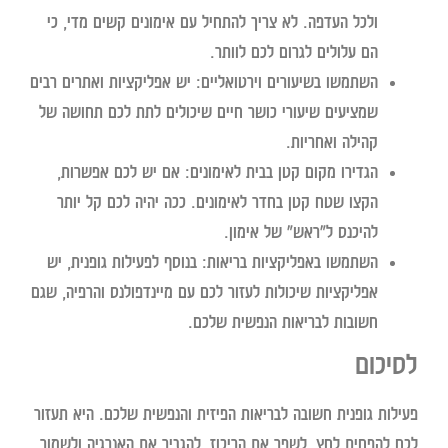
ולכל העדפה. לא צריך להתחיל עם אימונים קשים מדי, כי
הם עלולים לגרום לכם לוותר.
השתמשו בשיעורים וירטואליים:
יש אפליקציות ואתרים רבים
שמציעים שיעורי כושר חיים שיכולים לתת לכם תחושה של
קהילה ואחריות.
הגדירו מקום קטן בבית לאימונים:
אם יש לכם אפשרות,
הקצו שטח קטן בחדר לאימונים. ככה יהיה לכם קל יותר
להיכנס ל"ראש" של אימון.
השתמשו באפליקציות בריאות:
בנוסף לפעילות גופנית, יש
אפליקציות שיכולות לעזור לכם עם מיינדפולנס והרפיה, שגם
חשובות לבריאות הנפשית שלכם.
לסיכום
פעילות גופנית חשובה לבריאות הפיזית והנפשית שלכם. היא תעזור
לכם להפחית לחץ, לשפר את הריכוז, להגביר את האנרגיה ולשמור