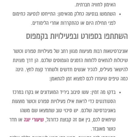
האימון לחוויה חברתית.
השתמשו בנסיעה כחלק מהאימון:
התייחסו לנסיעה כחימום
לפני תחילת היום או כהתקררות אחרי הלימודים.
השתתפו בספורט ובפעילויות בקמפוס
אוניברסיטאות רבות מציעות מגוון רחב של פעילויות ספורט וכושר
שיכולות להתאים ללוחות הזמנים העמוסים שלכם. הן דרך מצוינת
להישאר פעילים, להכיר אנשים חדשים ולשחרר קצת לחץ. הינה
כמה טיפים שיעזרו לכם למצוא זמן להתאמן:
בדקו מה זמין:
עשו סיבוב ביריד המועדונים או בקרו במרכז
הסטודנטים כדי לראות אילו פעילויות ספורט וכושר מוצעות
באוניברסיטה שלכם. יש סיכוי טוב שתמצאו שם משהו
שיתאים לכם, בין אם זה קבוצת כדורגל,
שיעורי יוגה
או חדר
כושר מאובזר.