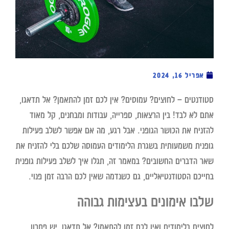
אפריל 16, 2024
סטודנטים – לחוצים? עמוסים? אין לכם זמן להתאמן? אל תדאגו,
אתם לא לבד! בין הרצאות, ספרייה, עבודות ומבחנים, קל מאוד
להזניח את הכושר הגופני. אבל רגע, מה אם אפשר לשלב פעילות
גופנית משמעותית בשגרת הלימודים העמוסה שלכם בלי להזניח את
שאר הדברים החשובים? במאמר זה, תגלו איך לשלב פעילות גופנית
בחייכם הסטודנטיאליים, גם כשנדמה שאין לכם הרבה זמן פנוי.
שלבו אימונים בעצימות גבוהה
לחוצים בלימודים ואין לכם זמן להתאמן? אל תדאגו, יש פתרון.