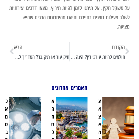
על משקל תקין. אל תיתנו לזמן להיות תירוץ. מצאו דרכים יצירתיות
לשלב פעילות גופנית בחייכם ותיהנו מהיתרונות הרבים שהיא
מציעה.
הקודם
הבא
חולמים להיות עורכי דין? הינה כמה מהאפשרויות העומדות בפניכם
תיק עור או תיק בד? המדריך לסטודנטים המתלבטים
מאמרים אחרונים
צעד
אבנר
כירורגי
אחר
הייזלר על
אורולוג
צעד:
השקעות
מה זה
איך
בקפריסין
סקירה
מנהלים
ליוצאים
בסיסית