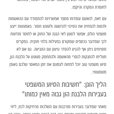
לחומרת המקרה והיקפו.
עם זאת, לנאשם עומדות מספר אפשרויות להתמודד עם ההאשמות
ולנסות להפחית את הסיכוי להרשעה ולעונש חמור. באמצעות ייצוג
משפטי הולם, אפשר לטעון לאי הבנה של החוק או לחוסר מודעות
לכך שמדובר בכספים שמקורם בפעילות בלתי חוקית. במקרים
מסוימים ניתן אף להגיע להסדר טיעון עם התביעה. גם אם לא
תצליחו להתנקות לגמרי מהאשמה ולהתחמק מעונש על הלבנת הון,
סיוע משפטי טוב יוכל לפחות לצמצם את זמן המאסר שלכם באופן
משמעותי.
הליך הוגן: "חשיבות הסיוע המשפטי
בעבירות הלבנת הון גבוה מאין כמותו"
מאחר שמדובר בעבירות מורכבות עם השלכות מרחיקות לכת, ליווי