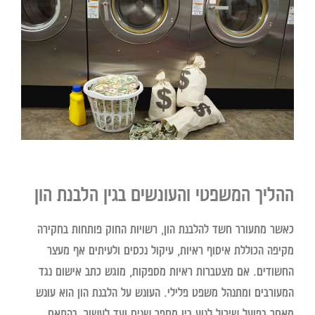
ההליך המשפטי והעונשים בגין הלבנת הון
כאשר מתעורר חשד להלבנת הון, רשויות החוק פותחות בחקירה
מקיפה הכוללת איסוף ראיות, עיקול נכסים ולעיתים אף מעצר
החשודים. אם מצטברות ראיות מספקות, מוגש כתב אישום נגד
המעורבים ומתנהל משפט פלילי. העונש על הלבנת הון הוא עונש
מאסר בפועל שיכול לנוע בין מספר שנים ועד לעשור, בהתאם