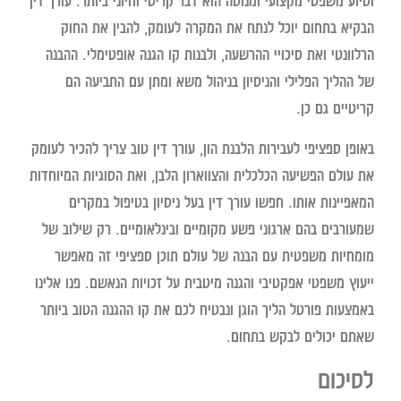
וסיוע משפטי מקצועי ומנוסה הוא דבר קריטי וחיוני ביותר. עורך דין
הבקיא בתחום יוכל לנתח את המקרה לעומק, להבין את החוק
הרלוונטי ואת סיכויי ההרשעה, ולבנות קו הגנה אופטימלי. ההבנה
של ההליך הפלילי והניסיון בניהול משא ומתן עם התביעה הם
קריטיים גם כן.
באופן ספציפי לעבירות הלבנת הון, עורך דין טוב צריך להכיר לעומק
את עולם הפשיעה הכלכלית והצווארון הלבן, ואת הסוגיות המיוחדות
המאפיינות אותו. חפשו עורך דין בעל ניסיון בטיפול במקרים
שמעורבים בהם ארגוני פשע מקומיים ובינלאומיים. רק שילוב של
מומחיות משפטית עם הבנה של עולם תוכן ספציפי זה מאפשר
ייעוץ משפטי אפקטיבי והגנה מיטבית על זכויות הנאשם. פנו אלינו
באמצעות פורטל הליך הוגן ונבטיח לכם את קו ההגנה הטוב ביותר
שאתם יכולים לבקש בתחום.
לסיכום