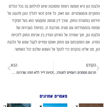
הלבנת הון היא תופעה רווחת ומסוכנת שיש להילחם בה בכל הכלים
החוקיים והמשפטיים. עם זאת, כל אדם זכאי להליך הוגן ולהגנה על
חירותו במסגרת החוק. עורך דין מנוסה ומקצועי הוא בעל תפקיד
מפתח בהתמודדות עם סוגיה מורכבת זו, במיוחד בעבירות של
הלבנת הון, תוך שמירה על האיזון העדין בין אכיפת החוק לזכויות
הפרט. אם הסתבכתם עם החוק ואתם צפויים לקבל עונש על הלבנת
הון, פנו אלינו בהקדם כדי להקל על העונש שלכם ככל האפשר.
הקודם
הבא
תרגום מסמכים רשמיים לסטודנטים המעוניינים ללמוד בחו"ל
זכויות דייר ללא חוזה שכירות: פינוי, תביעות והגנות חוקיות
מאמרים אחרונים
צעד
אבנר
כירורגי