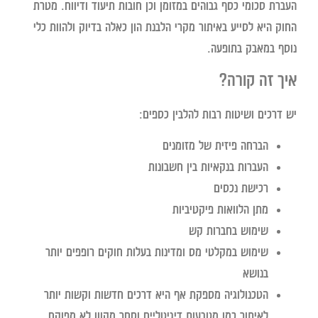
העברת סכומי כסף גבוהים במזומן וכן חובות תיעוד ודיווח. מטרת
החוק היא לסייע באיתור מקרי הלבנת הון כאלה בדיוק ולהוות כלי
נוסף במאבק בתופעה.
איך זה קורה?
יש דרכים ושיטות רבות להלבין כספים:
הברחה פיזית של מזומנים
העברות בנקאיות בין חשבונות
רכישת נכסים
מתן הלוואות פיקטיביות
שימוש בחברות קש
שימוש במקלטי מס ומדינות בעלות חוקים רופפים יותר
בנושא
הטכנולוגיה מספקת אף היא דרכים חדשות וקשות יותר
לאיתור כמו מטבעות דיגיטליים וסחר מקוון לא מפוקח.