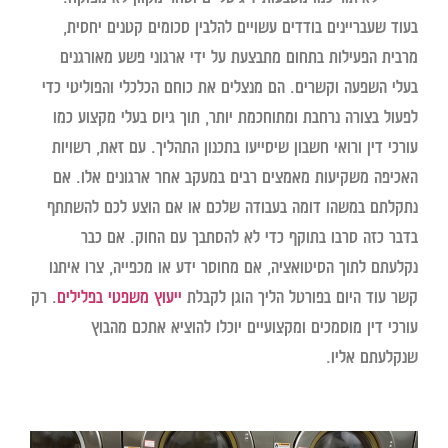
בעוד שעבריינים בודדים עשויים להלבין סכומים קטנים יחסית,
מרבית הפעילות בתחום מתבצעת על ידי ארגוני פשע מאורגנים
בעלי השפעה וקשרים. הם מנצלים את כוחם הכלכלי והפוליטי כדי
לפעול בצורה נרחבת ומתוחכמת יותר, תוך גיוס בעלי מקצוע כמו
עורכי דין ורואי חשבון שיסייעו בתכנון התהליך. עם זאת, רשויות
האכיפה משקיעות מאמצים רבים במעקב אחר ארגונים אלו. אם
נתקלתם במשהו דומה בעבודה שלכם או אם הוצע לכם להשתתף
בדבר כזה סרבו בתוקף כדי לא להסתבך עם החוק. אם כבר
נקלעתם לתוך הסיטואציה, אם מחוסר ידע או מכפייה, צרו איתנו
קשר עוד היום בפורטל הליך הוגן לקבלת
ייעוץ משפטי בפלילים
. רק
עורכי דין מוסמכים ומקצועיים יוכלו להוציא אתכם מהבוץ
שנקלעתם אליו.