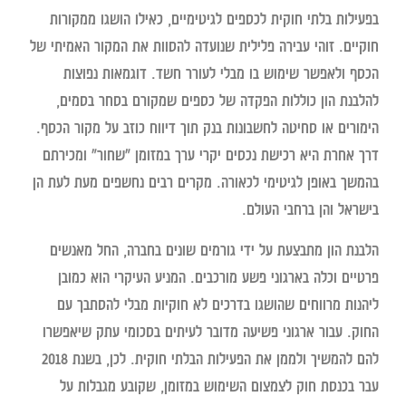
בפעילות בלתי חוקית לכספים לגיטימיים, כאילו הושגו ממקורות
חוקיים.
זוהי עבירה פלילית שנועדה להסוות את המקור האמיתי של
הכסף ולאפשר שימוש בו מבלי לעורר חשד.
דוגמאות נפוצות
להלבנת הון כוללות הפקדה של כספים שמקורם בסחר בסמים,
הימורים או סחיטה לחשבונות בנק תוך דיווח כוזב על מקור הכסף.
דרך אחרת היא רכישת נכסים יקרי ערך במזומן "שחור" ומכירתם
בהמשך באופן לגיטימי לכאורה. מקרים רבים נחשפים מעת לעת הן
בישראל והן ברחבי העולם.
הלבנת הון מתבצעת על ידי גורמים שונים בחברה, החל מאנשים
פרטיים וכלה בארגוני פשע מורכבים. המניע העיקרי הוא כמובן
ליהנות מרווחים שהושגו בדרכים לא חוקיות מבלי להסתבך עם
החוק. עבור ארגוני פשיעה מדובר לעיתים בסכומי עתק שיאפשרו
להם להמשיך ולממן את הפעילות הבלתי חוקית. לכן, בשנת 2018
עבר בכנסת חוק לצמצום השימוש במזומן, שקובע מגבלות על