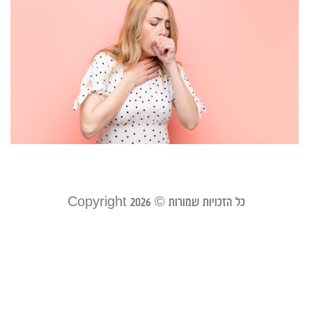
ס
ל
כ
ש
ל
ב
אוג
קר
כל הזכויות שמורות © Copyright 2026