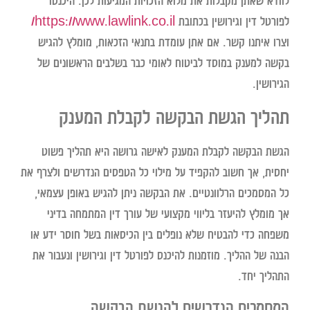
לוודא שאתן מקבלות את מלוא הזכויות המגיעות לכן. היכנסו
לפורטל דין וגירושין בכתובת
https://www.lawlink.co.il/
וצרו איתנו קשר. אם אתן עומדת בתנאי הזכאות, מומלץ להגיש
בקשה למענק במוסד לביטוח לאומי כבר בשלבים הראשונים של
הגירושין.
תהליך הגשת הבקשה לקבלת המענק
הגשת הבקשה לקבלת המענק לאישה גרושה היא תהליך פשוט
יחסית, אך חשוב להקפיד על מילוי כל הטפסים הנדרשים ולצרף את
כל המסמכים הרלוונטיים. את הבקשה ניתן להגיש באופן עצמאי,
אך מומלץ להיעזר בליווי מקצועי של עורך דין המתמחה בדיני
משפחה כדי להבטיח שלא נופלים בין הכיסאות בשל חוסר ידע או
הבנה של ההליך. מוזמנות להיכנס לפורטל דין וגירושין ונעבור את
התהליך יחד.
המסמכים הנדרשים להגשת הבקשה