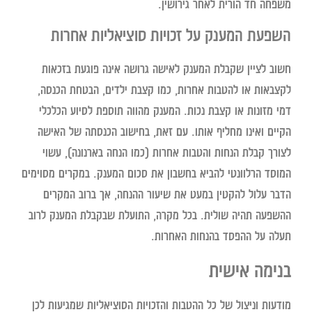
משפחה חד הורית לאחר גירושין.
השפעת המענק על זכויות סוציאליות אחרות
חשוב לציין שקבלת המענק לאישה גרושה אינה פוגעת בזכאות
לקצבאות או להטבות אחרות, כמו קצבת ילדים, הבטחת הכנסה,
דמי מזונות או קצבת נכות. המענק מהווה תוספת לסיוע הכלכלי
הקיים ואינו מחליף אותו. עם זאת, בחישוב הכנסתה של האישה
לצורך קבלת הנחות והטבות אחרות (כמו הנחה בארנונה), עשוי
המוסד הרלוונטי להביא בחשבון את סכום המענק. במקרים מסוימים
הדבר עלול להקטין במעט את שיעור ההנחה, אך ברוב המקרים
ההשפעה תהיה שולית. בכל מקרה, התועלת שבקבלת המענק לרוב
תעלה על ההפסד בהנחות האחרות.
בנימה אישית
מודעות וניצול של כל ההטבות והזכויות הסוציאליות שמגיעות לכן