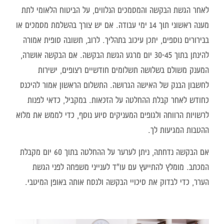
לאחר הגשת הבקשה והמסמכים הנלווים, על הביטוח הלאומי לתת
מענה ראשוני תוך 14 ימי עבודה. אם יש צורך בהשלמת מסמכים או
בבירורים נוספים, יתכן עיכוב בתהליך. לרוב, תשובה סופית אמורה
להינתן בתוך 30-45 יום מרגע הגשת הבקשה. אם הבקשה אושרה,
המענק משולם בשלושה תשלומים חודשיים רצופים, ישירות
לחשבון הבנק של האישה הגרושה. התשלום הראשון אמור להיכנס
כחודש לאחר קבלת ההחלטה על הזכאות. במקביל, כדאי לפנות
לרשויות הרווחה ולגופים המעניקים סיוע נוסף, כדי לממש את מלוא
ההטבות המגיעות לך.
אם הבקשה נדחתה, ניתן לערער על ההחלטה בתוך 60 יום מקבלת
המכתב. מומלץ להתייעץ עם עו"ד לענייני משפחה לפני הגשת
הערר, כדי לבדוק את סיכויי הבקשה ולנסח אותה באופן המיטבי.