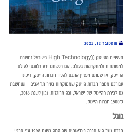
אוקטובר 12, 2021
תעשיית ההייטק ((High Technology בישראל נחשבת
למפותחות ולמתקדמות בעולם. אם רכשתם ידע רלוונטי לעולם
ההייטק, או שסתם מעניין אתכם להכיר חברות הייטק, ריכזנו
עבורכם מספר חברות הייטק שממוקמות בעיר תל אביב – שנחשבת
גם לבירת ההייטק של ישראל, ובה מרוכזות, נכון לשנת 2016,
כ־1500 חברות הייטק.
גוגל
חברת גוגל היא חברה בינלאומית שהוקמה בשנת 1998 ע"י סרגיי