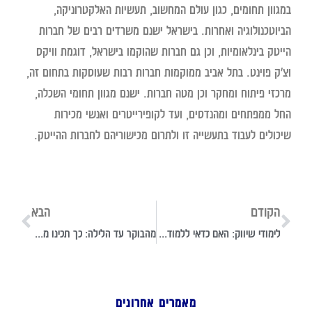
במגוון תחומים, כגון עולם המחשוב, תעשיות האלקטרוניקה,
הביוטכנולוגיה ואחרות. בישראל ישנם משרדים רבים של חברות
הייטק בינלאומיות, וכן גם חברות שהוקמו בישראל, דוגמת וויקס
וצ'ק פוינט. בתל אביב ממוקמות חברות רבות שעוסקות בתחום זה,
מרכזי פיתוח ומחקר וכן מטה חברות. ישנם מגוון תחומי השכלה,
החל ממפתחים ומהנדסים, ועד לקופירייטרים ואנשי מכירות
שיכולים לעבוד בתעשייה זו ולתרום מכישוריהם לחברות ההייטק.
הקודם
הבא
לימודי שיווק: האם כדאי ללמוד שיווק ברשתות חברתיות?
מהבוקר עד הלילה: כך תכינו מערכת שעות לשגרת הלימודים
מאמרים אחרונים