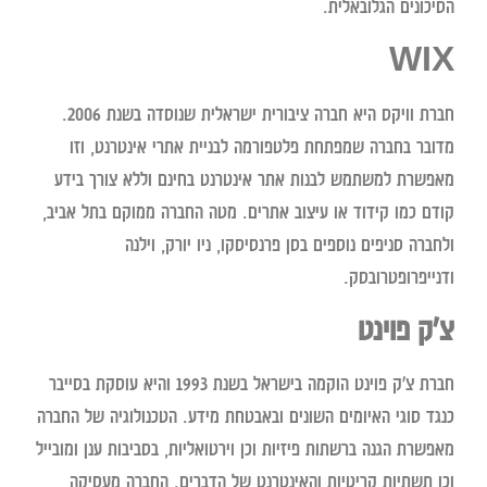
הסיכונים הגלובאלית.
WIX
חברת וויקס היא חברה ציבורית ישראלית שנוסדה בשנת 2006.
מדובר בחברה שמפתחת פלטפורמה לבניית אתרי אינטרנט, וזו
מאפשרת למשתמש לבנות אתר אינטרנט בחינם וללא צורך בידע
קודם כמו קידוד או עיצוב אתרים. מטה החברה ממוקם בתל אביב,
ולחברה סניפים נוספים בסן פרנסיסקו, ניו יורק, וילנה
ודנייפרופטרובסק.
צ'ק פוינט
חברת צ'ק פוינט הוקמה בישראל בשנת 1993 והיא עוסקת בסייבר
כנגד סוגי האיומים השונים ובאבטחת מידע. הטכנולוגיה של החברה
מאפשרת הגנה ברשתות פיזיות וכן וירטואליות, בסביבות ענן ומובייל
וכן תשתיות קריטיות והאינטרנט של הדברים. החברה מעסיקה