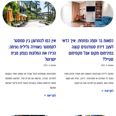
סאות בר וספה נפתחת: איך כדאי
אין כמו להתרענן בין סמסטר
עצב דירת סטודנטים קטנה
לסמסטר באווירה גלילית נעימה:
מינימום מקום אבל מקסימום
הכירו את המלונות בצפון מבית
טייל?
ישרוטל
ובר 8, 2022
אוקטובר 4, 2022
עבר לדירת סטודנטים ראשונה הוא מעמד מרגש מאוד
כסטודנטים שנאלצים לנהל שגרת יום עמוסה מאוד בעקבות
בור כל סטודנט או סטודנטית. כידוע, הבית הוא מקום
לימודים, עבודה, פגישות עם חברים ועוד, חופשת הסמסטר
לט אשר משמש גם לאירוח אבל גם לטובת
מהווה הזדמנות מעולה בעבורכם לעצור לרגע וליצור חופשה
מפנקת
קריאה »
לקריאה »