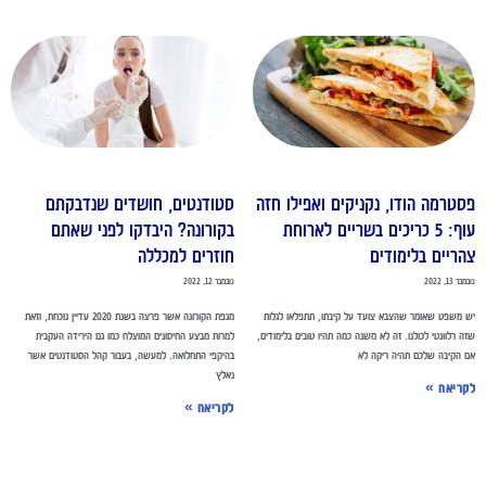
סטרמה הודו, נקניקים ואפילו חזה
סטודנטים, חושדים שנדבקתם
עוף: 5 כריכים בשריים לארוחת
בקורונה? היבדקו לפני שאתם
הריים בלימודים
חוזרים למכללה
בר 13, 2022
נובמבר 12, 2022
 משפט שאומר שהצבא צועד על קיבתו, תתפלאו לגלות
מגפת הקורונה אשר פרצה בשנת 2020 עדיין נוכחת, וזאת
ה רלוונטי לכולנו. זה לא משנה כמה תהיו טובים בלימודים,
למרות מבצע החיסונים המוצלח כמו גם הירידה העקבית
 הקיבה שלכם תהיה ריקה לא
בהיקפי התחלואה. למעשה, בעבור קהל הסטודנטים אשר
נאלץ
קריאה »
לקריאה »