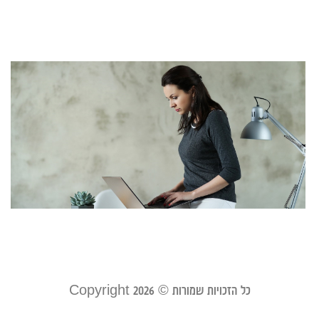
ינוא
קר
ח
ל
ד
כ
מ
ה
ב
אפר
קר
כל הזכויות שמורות © Copyright 2026