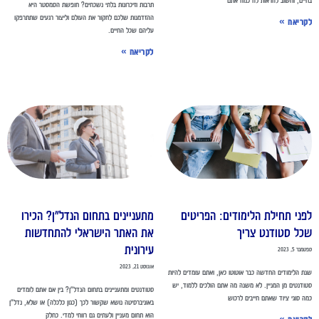
תרבות וזיכרונות בלתי נשכחים? חופשת הסמסטר היא
ההזדמנות שלכם לחקור את העולם וליצור רגעים שתתרפקו
קריאה »
עליהם שכל החיים.
לקריאה »
פני תחילת הלימודים: הפריטים
מתעניינים בתחום הנדל"ן? הכירו
כל סטודנט צריך
את האתר הישראלי להתחדשות
עירונית
מבר 5, 2023
אוגוסט 21, 2023
ת הלימודים החדשה כבר אוטוטו כאן, ואתם עומדים להיות
ודנטים מן המניין. לא משנה מה אתם הולכים ללמוד, יש
סטודנטים ומתעניינים בתחום הנדל"ן? בין אם אתם לומדים
ה סוגי ציוד שאתם חייבים לרכוש
באוניברסיטה נושא שקשור לכך (כגון כלכלה) או שלא, נדל"ן
הוא תחום מעניין ולעתים גם רווחי למדי. כחלק