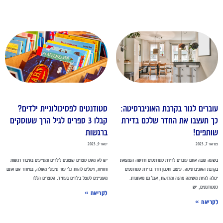
וברים לגור בקרבת האוניברסיטה:
סטודנטים לפסיכולוגיית ילדים?
ך תעצבו את החדר שלכם בדירת
קבלו 3 ספרים לגיל הרך שעוסקים
ותפים!
ברגשות
אר 7, 2023
ינואר 9, 2023
עה טובה אתם עוברים לדירת סטודנטים חדשה הנמצאת
יש לא מעט ספרים שפונים לילדים ומסייעים בעיבוד רגשות
רבת האוניברסיטה. עיצוב ותכנון חדר בדירת סטודנטים
וחוויות, ויכולים להוות כלי עזר טיפולי מעולה, במיוחד אם אתם
ולה להיות משימה מהנה ומרגשת, אבל גם מאתגרת.
מעוניינים לטפל בילדים בעתיד. הספרים הללו
טודנטים, יש
לקריאה »
קריאה »