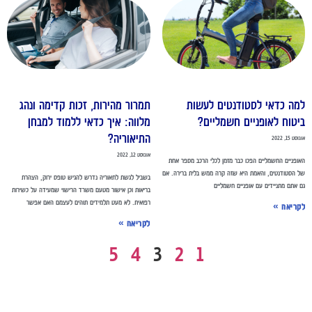
מה כדאי לסטודנטים לעשות
תמרור מהירות, זכות קדימה ונהג
יטוח לאופניים חשמליים?
מלווה: איך כדאי ללמוד למבחן
התיאוריה?
סט 15, 2022
אוגוסט 12, 2022
ופניים החשמליים הפכו כבר מזמן לכלי הרכב מספר אחת
 הסטודנטים, והאמת היא שזה קרה ממש בלית ברירה. אם
בשביל לגשת לתאוריה נדרש להגיש טופס ירוק, הצהרת
 אתם מתניידים עם אופניים חשמליים
בריאות וכן אישור מטעם משרד הרישוי שמעידה על כשירות
רפואית. לא מעט תלמידים תוהים לעצמם האם אפשר
קריאה »
לקריאה »
5
4
3
2
1