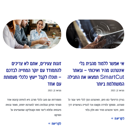
י אפשר ללמוד מהבית בלי
זוגות צעירים, אתם לא צריכים
ינטרנט מהיר ואיכותי – ובאתר
להתמודד עם יוקר המחייה לבדכם
SmartCut תמצאו את החבילה
– תוכלו לקבל ייעוץ כלכלי מעמותת
משתלמת ביותר
עם אחד
אר 11, 2023
פברואר 11, 2023
ידן הדיגיטלי כמו היום, האינטרנט הפך לכלי חיוני עבור כל
התמודדות עם מצב כלכלי מורכב היא לעיתים קרובות אחד
ודנט. ממחקר ולמידה מקוונת ועד לצפייה בשיעורים דרך
מגורמי הסיכון הבולטים ביותר למערכות יחסים, מאחר ובעיות
ום, חיבור אינטרנט מהיר הוא חלק בלתי
פיננסיות עלולות ליצור מתח וקונפליקט שמשפיעים על
המרקם
קריאה »
לקריאה »